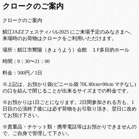
クロークのご案内
クロークのご案内
鯖江JAZZフェスティバル2025 にご来場予定のみなさまへ、
来場時のお荷物はクロークをご利用いただけます。
場所：鯖江市嚮陽（きょうよう）会館 １F多目的ホール
時間：9：30〜21：00
料金：500円／1日
※上記は、お預かり袋(ビニール袋 70L 80cm×90cm マチなし)
の口を結んで閉じることが出来るサイズまでの料金です。
※お預かりは1日ごとになります。2日間参加される方も、1
日目の公演終了後には必ず荷物をお引取り頂き、翌日に改め
てお預け下さい。
※貴重品・チケット類・携帯電話等はお預かりできませんの
で、ご自身で管理して下さい。